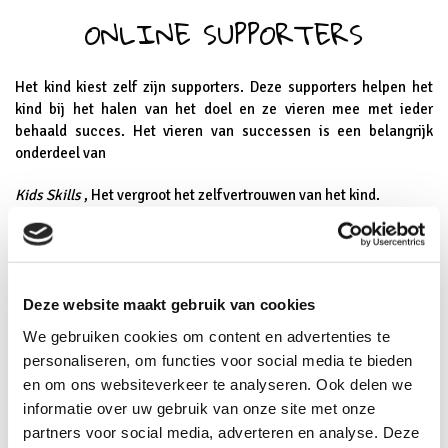
ONLINE SUPPORTERS
Het kind kiest zelf zijn supporters. Deze supporters helpen het
kind bij het halen van het doel en ze vieren mee met ieder
behaald succes. Het vieren van successen is een belangrijk
onderdeel van
Kids Skills
, Het vergroot het zelfvertrouwen van het kind.
BEN FURMAN
Deze website maakt gebruik van cookies
Het programma Kids Skills is gebaseerd op het gedachtegoed
van Ben Furman, een Finse psychiater en psychotherapeut. De
We gebruiken cookies om content en advertenties te
Nederlandse organisatie voor de programma’s is
Brandnewway
.
personaliseren, om functies voor social media te bieden
en om ons websiteverkeer te analyseren. Ook delen we
informatie over uw gebruik van onze site met onze
Terug naar overzicht
partners voor social media, adverteren en analyse. Deze