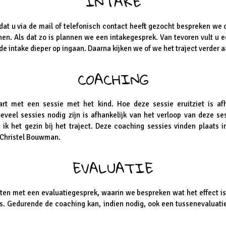
INTAKE
t u via de mail of telefonisch contact heeft gezocht bespreken we o
en. Als dat zo is plannen we een intakegesprek. Van tevoren vult u ee
de intake dieper op ingaan. Daarna kijken we of we het traject verder 
COACHING
rt met een sessie met het kind. Hoe deze sessie eruitziet is af
eveel sessies nodig zijn is afhankelijk van het verloop van deze ses
ik het gezin bij het traject. Deze coaching sessies vinden plaats i
Christel Bouwman.
EVALUATIE
oten met een evaluatiegesprek, waarin we bespreken wat het effect i
s. Gedurende de coaching kan, indien nodig, ook een tussenevaluat